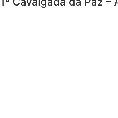
1ª Cavalgada da Paz –