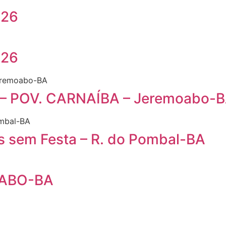
026
026
ro – POV. CARNAÍBA – Jeremoabo-
s sem Festa – R. do Pombal-BA
OABO-BA